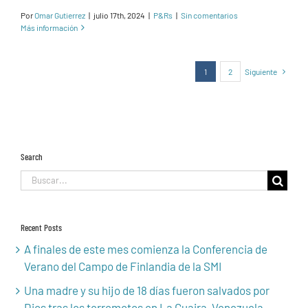
Por
Omar Gutierrez
|
julio 17th, 2024
|
P&Rs
|
Sin comentarios
Más información
1
2
Siguiente
Search
Buscar:
Recent Posts
A finales de este mes comienza la Conferencia de
Verano del Campo de Finlandia de la SMI
Una madre y su hijo de 18 días fueron salvados por
Dios tras los terremotos en La Guaira, Venezuela