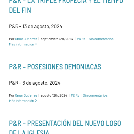
P&R – LA TRIPLE PROFECIA Y EL TIEMPO
DEL FIN
P&R – 13 de agosto, 2024
Por
Omar Gutierrez
|
septiembre 3rd, 2024
|
P&Rs
|
Sin comentarios
Más información
P&R – POSESIONES DEMONIACAS
P&R – 6 de agosto, 2024
Por
Omar Gutierrez
|
agosto 12th, 2024
|
P&Rs
|
Sin comentarios
Más información
P&R – PRESENTACIÓN DEL NUEVO LOGO
DE LA IGLESIA