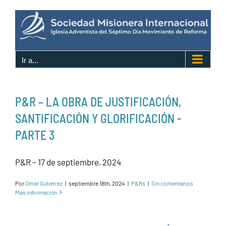
Saltar
al
contenido
Ir a...
P&R – LA OBRA DE JUSTIFICACIÓN,
SANTIFICACIÓN Y GLORIFICACIÓN -
PARTE 3
P&R – 17 de septiembre, 2024
Por
Omar Gutierrez
|
septiembre 18th, 2024
|
P&Rs
|
Sin comentarios
Más información